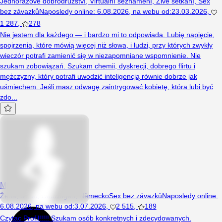
Jednorázové dobrodružství
,
Virtuální seznámení
,
Živé setkání
,
Sex
bez závazků
Naposledy online
:
6.08.2026
,
na webu od
:
23.03.2026
,
1 287
,
278
Nie jestem dla każdego — i bardzo mi to odpowiada. Lubię napięcie,
spojrzenia, które mówią więcej niż słowa, i ludzi, przy których zwykły
wieczór potrafi zamienić się w niezapomniane wspomnienie. Nie
szukam zobowiązań. Szukam chemii, dyskrecji, dobrego flirtu i
mężczyzny, który potrafi uwodzić inteligencją równie dobrze jak
uśmiechem. Jeśli masz odwagę zaintrygować kobietę, która lubi być
zdo...
MysticGirL
Žena, 34 let, Reutlingen, Německo
Sex bez závazků
Naposledy online
:
6.08.2026
,
na webu od
:
3.07.2026
,
2 515
,
189
Czytac Profil!!!!! Szukam osób konkretnych i zdecydowanych.