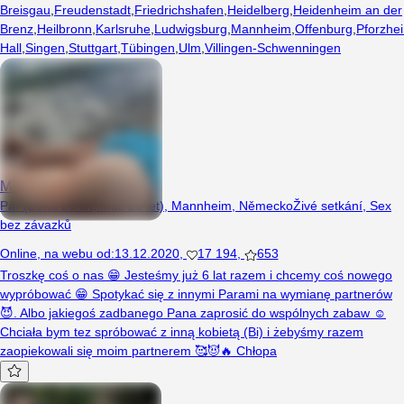
Breisgau
,
Freudenstadt
,
Friedrichshafen
,
Heidelberg
,
Heidenheim an der
Brenz
,
Heilbronn
,
Karlsruhe
,
Ludwigsburg
,
Mannheim
,
Offenburg
,
Pforzhe
Hall
,
Singen
,
Stuttgart
,
Tübingen
,
Ulm
,
Villingen-Schwenningen
Mlodaparaniemcy69
Pár (Žena 26 let, Muž 28 let), Mannheim, Německo
Živé setkání
,
Sex
bez závazků
Online
,
na webu od
:
13.12.2020
,
17 194
,
653
Troszkę coś o nas 😁 Jesteśmy już 6 lat razem i chcemy coś nowego
wypróbować 😁 Spotykać się z innymi Parami na wymianę partnerów
😈. Albo jakiegoś zadbanego Pana zaprosić do wspólnych zabaw ☺️
Chciała bym tez spróbować z inną kobietą (Bi) i żebyśmy razem
zaopiekowali się moim partnerem 🥰😈🔥 Chłopa