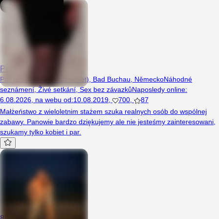
PuszystaSzczuply
Pár (Žena 37 let, Muž 42 let), Bad Buchau, Německo
Náhodné
seznámení
,
Živé setkání
,
Sex bez závazků
Naposledy online
:
6.08.2026
,
na webu od
:
10.08.2019
,
700
,
87
Małżeństwo z wieloletnim stażem szuka realnych osób do wspólnej
zabawy. Panowie bardzo dziękujemy ale nie jesteśmy zainteresowani,
szukamy tylko kobiet i par.
82SwingPara82