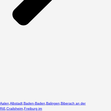
Aalen
,
Albstadt
,
Baden-Baden
,
Balingen
,
Biberach an der
Riß
,
Crailsheim
,
Freiburg im