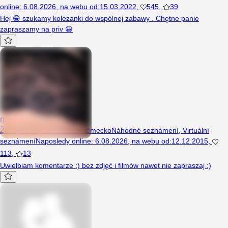
online
:
6.08.2026
,
na webu od
:
15.03.2022
,
545
,
39
Hej 😁 szukamy koleżanki do wspólnej zabawy . Chętne panie
zapraszamy na priv 😀
marta12
Žena, 36 let, Mannheim, Německo
Náhodné seznámení
,
Virtuální
seznámení
Naposledy online
:
6.08.2026
,
na webu od
:
12.12.2015
,
113
,
13
Uwielbiam komentarze :) bez zdjęć i filmów nawet nie zapraszaj :)