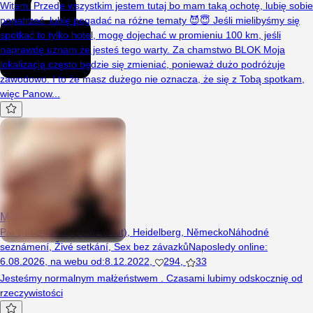
Witam. Przede wszystkim jestem tutaj bo mam taką ochotę, lubię sobie
popatrzeć, lubię pogadać na różne tematy 😈😇 Jeśli mielibyśmy się
spotkać to tylko hotel, mogę dojechać w promieniu 100 km, jeśli
naprawdę uznam że jesteś tego warty. Za chamstwo BLOK Moja
lokalizacją często będzie się zmieniać, ponieważ dużo podróżuje
zawodowo. I to że masz dużego nie oznacza, że się z Tobą spotkam,
więc Panow...
Mojei
Pár (Muž 41 let, Žena 43 let), Heidelberg, Německo
Náhodné
seznámení
,
Živé setkání
,
Sex bez závazků
Naposledy online
:
6.08.2026
,
na webu od
:
8.12.2022
,
294
,
33
Jesteśmy normalnym małżeństwem . Czasami lubimy odskocznię od
rzeczywistości