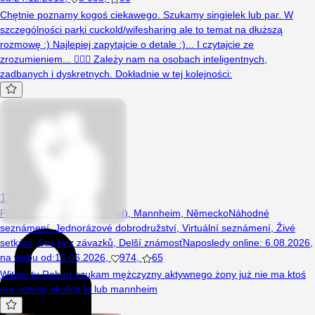
Chętnie poznamy kogoś ciekawego. Szukamy singielek lub par. W
szczególności parki cuckold/wifesharing ale to temat na dłuższą
rozmowę :) Najlepiej zapytajcie o detale :)... I czytajcie ze
zrozumieniem... 🤦🏼‍♀️ Zależy nam na osobach inteligentnych,
zadbanych i dyskretnych. Dokładnie w tej kolejności:
1126
Pár (Muž 54 let, Žena 49 let), Mannheim, Německo
Náhodné
seznámení
,
Jednorázové dobrodružství
,
Virtuální seznámení
,
Živé
setkání
,
Sex bez závazků
,
Delší známosť
Naposledy online
:
6.08.2026
,
na webu od
:
15.06.2026
,
974
,
65
Witam tu Robert szukam mężczyzny aktywnego żony już nie ma ktoś
ma ochotę okolice lu lub mannheim