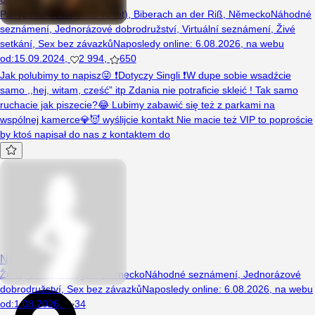
Pár (Žena 44 let, Muž 43 let), Biberach an der Riß, Německo
Náhodné
seznámení
,
Jednorázové dobrodružství
,
Virtuální seznámení
,
Živé
setkání
,
Sex bez závazků
Naposledy online
:
6.08.2026
,
na webu
od
:
15.09.2024
,
2 994
,
650
Jak polubimy to napisz😜 ❗️Dotyczy Singli ❗️W dupe sobie wsadźcie
samo ,,hej, witam, cześć” itp Zdania nie potraficie skleić ! Tak samo
ruchacie jak piszecie?😂 Lubimy zabawić się też z parkami na
wspólnej kamerce💎😈 wyślijcie kontakt Nie macie też VIP to poproście
by ktoś napisał do nas z kontaktem do
Napalonamilf
Žena, 37 let, Stuttgart, Německo
Náhodné seznámení
,
Jednorázové
dobrodružství
,
Sex bez závazků
Naposledy online
:
6.08.2026
,
na webu
od
:
1.08.2026
,
34