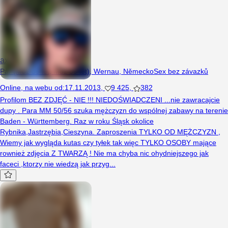
axon46
Pár (Muž 59 let, Muž 59 let), Wernau, Německo
Sex bez závazků
Online
,
na webu od
:
17.11.2013
,
9 425
,
382
Profilom BEZ ZDJĘĆ - NIE !!! NIEDOŚWIADCZENI ...nie zawracajcie
dupy . Para MM 50/56 szuka mężczyzn do wspólnej zabawy na terenie
Baden - Württemberg. Raz w roku Śląsk okolice
Rybnika,Jastrzębia,Cieszyna. Zaproszenia TYLKO OD MĘŻCZYZN ,
Wiemy jak wygląda kutas czy tyłek tak więc TYLKO OSOBY mające
rownież zdjęcia Z TWARZĄ ! Nie ma chyba nic ohydniejszego jak
faceci ,ktorzy nie wiedzą jak przyg...