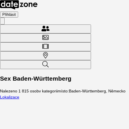
Přihlásit
Sex Baden-Württemberg
Nalezeno
1 815
osob
v kategorii
místo
:
Baden-Württemberg, Německo
Lokalizace