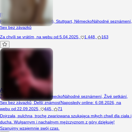
RR84
Pár (Žena 46 let, Muž 41 let), Stuttgart, Německo
Náhodné seznámení
,
Sex bez závazků
Za chvíli se vrátím
,
na webu od
:
5.04.2025
,
1 448
,
163
Angelll43
Žena, 43 let, Heilbronn, Německo
Náhodné seznámení
,
Živé setkání
,
Sex bez závazků
,
Delší známosť
Naposledy online
:
6.08.2026
,
na
webu od
:
22.09.2025
,
445
,
71
Dojrzała, pulchna, trochę zwariowana szukająca miłych chwil dla ciała i
ducha. Wulgarnym i nachalnym mężczyznom z góry dziękuję!
Szanujmy wzajemnie swój czas.