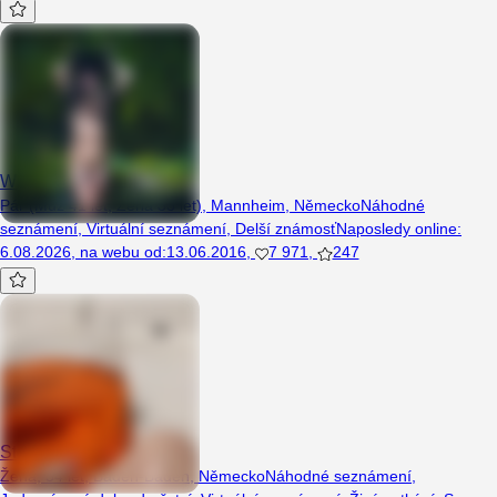
Westcost1985
Pár (Muž 41 let, Žena 33 let), Mannheim, Německo
Náhodné
seznámení
,
Virtuální seznámení
,
Delší známosť
Naposledy online
:
6.08.2026
,
na webu od
:
13.06.2016
,
7 971
,
247
Staicuminte
Žena, 34 let, Baden-Baden, Německo
Náhodné seznámení
,