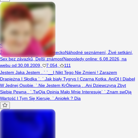
SweetyKamila
Žena, 38 let, Ditzingen, Německo
Náhodné seznámení
,
Živé setkání
,
Sex bez závazků
,
Delší známosť
Naposledy online
:
6.08.2026
,
na
webu od
:
30.08.2009
,
7 054
,
111
Jestem Jaka Jestem . ` `__I Nikt Tego Nie Zmieni ! Zarazem
Drapieżna I Słodka `. `.Jak biały Tygrys I Czarna Kotka. AniOł I Diabeł
W Jednej Osobie. `.Nie Jestem KrÓlewną . .Ani Dziewczyną Zbyt
Siebie Pewną.. `.TwOja Opinia Mało Mnie Interesuje` `.Znam swOją
Wartość I Tym Się Kieruje. `.Aniołek ? Dia