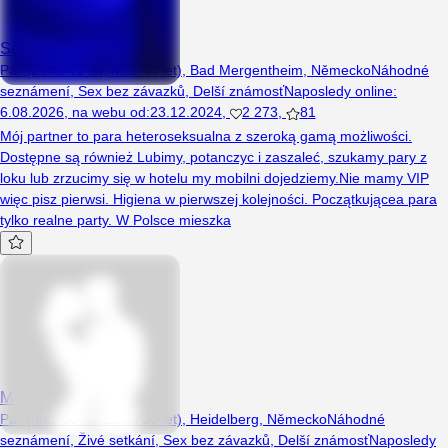
Sexipara124
Pár (Žena 41 let, Muž 44 let), Bad Mergentheim, Německo
Náhodné
seznámení
,
Sex bez závazků
,
Delší známosť
Naposledy online
:
6.08.2026
,
na webu od
:
23.12.2024
,
2 273
,
81
Mój partner to para heteroseksualna z szeroką gamą możliwości.
Dostępne są również Lubimy, potanczyc i zaszaleć, szukamy pary z
loku lub zrzucimy się w hotelu my mobilni dojedziemy.Nie mamy VIP
więc pisz pierwsi. Higiena w pierwszej kolejności. Początkującea para
tylko realne party. W Polsce mieszka
Massterssk
Pár (Muž 30 let, Žena 30 let), Heidelberg, Německo
Náhodné
seznámení
,
Živé setkání
,
Sex bez závazků
,
Delší známosť
Naposledy