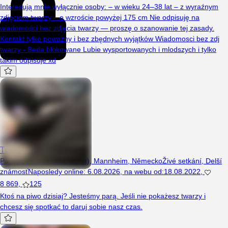
Interesują mnie wyłącznie osoby: – w wieku 24–38 lat – z wyraźnym
zdjęciem twarzy – o wzroście powyżej 175 cm Nie odpisuję na
wiadomości bez zdjęcia twarzy — proszę o szanowanie tej zasady.
Kontakt tylko poważny i bez zbędnych wyjątków Wiadomosci bez zdj
twarzy - Beda blokowane Lubie wysportowanych i mlodszych i tylko
takim odpisuje xd
TwoRevolutionss
Pár (Muž 41 let, Muž 41 let), Mannheim, Německo
Živé setkání
,
Delší
známosť
Naposledy online
:
6.08.2026
,
na webu od
:
18.08.2022
,
8 869
,
125
Ktoś na piwo dzisiaj? Jesteśmy parą. Jeśli nie pokażesz twarzy i
chcesz się spotkać to daruj sobie nasz czas.