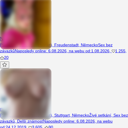
Nat87
Pár (Žena 38 let, Muž 50 let), Freudenstadt, Německo
Sex bez
závazků
Naposledy online
:
6.08.2026
,
na webu od
:
1.08.2026
,
1 255
,
20
mzagro
Pár (Žena 41 let, Muž 41 let), Stuttgart, Německo
Živé setkání
,
Sex bez
závazků
,
Delší známosť
Naposledy online
:
6.08.2026
,
na webu
od
:
24.12.2019
,
3 605
,
90