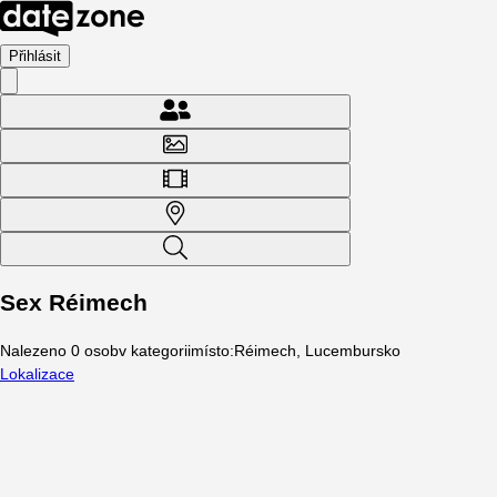
Přihlásit
Sex Réimech
Nalezeno
0
osob
v kategorii
místo
:
Réimech, Lucembursko
Lokalizace