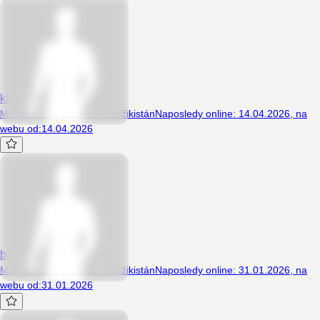
khay77
Muž, 22 let, Душанбе, Tádžikistán
Naposledy online
:
14.04.2026
,
na
webu od
:
14.04.2026
bakhrom696
Muž, 54 let, Душанбе, Tádžikistán
Naposledy online
:
31.01.2026
,
na
webu od
:
31.01.2026