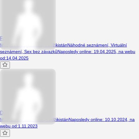
Faridun
Muž, 37 let, Душанбе, Tádžikistán
Náhodné seznámení
,
Virtuální
seznámení
,
Sex bez závazků
Naposledy online
:
19.04.2025
,
na webu
od
:
14.04.2025
Dave123456
Muž, 29 let, dushanbe, Tádžikistán
Naposledy online
:
10.10.2024
,
na
webu od
:
1.11.2023