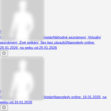
Fedy
Muž, 24 let, Худжанд, Tádžikistán
Náhodné seznámení
,
Virtuální
seznámení
,
Živé setkání
,
Sex bez závazků
Naposledy online
:
25.01.2026
,
na webu od
:
25.01.2026
Hikmat
Muž, 19 let, Душанбе, Tádžikistán
Naposledy online
:
16.01.2026
,
na
webu od
:
16.01.2026