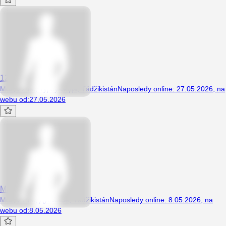
123zf
Muž, 22 let, Турсунзода, Tádžikistán
Naposledy online
:
27.05.2026
,
na
webu od
:
27.05.2026
Max0911
Muž, 21 let, Душанбе, Tádžikistán
Naposledy online
:
8.05.2026
,
na
webu od
:
8.05.2026