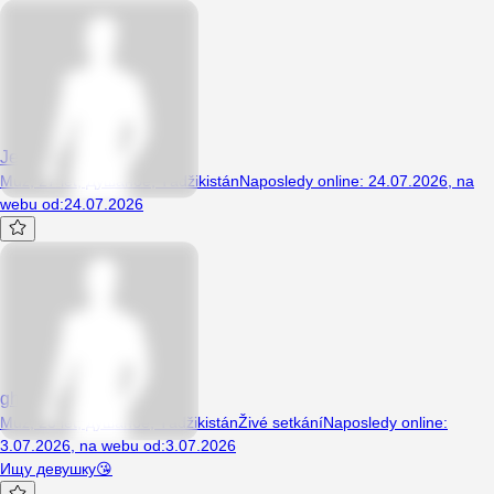
Jeremee
Muž, 27 let, Душанбе, Tádžikistán
Naposledy online
:
24.07.2026
,
na
webu od
:
24.07.2026
ghafurov
Muž, 28 let, душанбе, Tádžikistán
Živé setkání
Naposledy online
:
3.07.2026
,
na webu od
:
3.07.2026
Ищу девушку😘