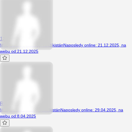
1234567A
Muž, 36 let, Худжанд, Tádžikistán
Naposledy online
:
21.12.2025
,
na
webu od
:
21.12.2025
Ruslan2323
Muž, 31 let, Хучанд, Tádžikistán
Naposledy online
:
29.04.2025
,
na
webu od
:
8.04.2025