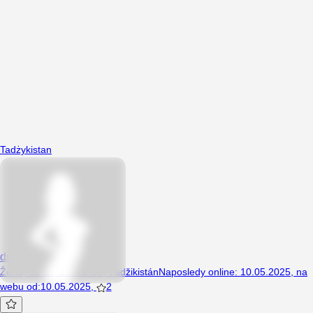
Tadżykistan
dstdgdg
Žena, 33 let, dushanbe, Tádžikistán
Naposledy online
:
10.05.2025
,
na
webu od
:
10.05.2025
,
2