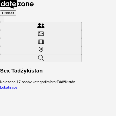
Přihlásit
Sex Tadżykistan
Nalezeno
17
osob
v kategorii
místo
:
Tádžikistán
Lokalizace