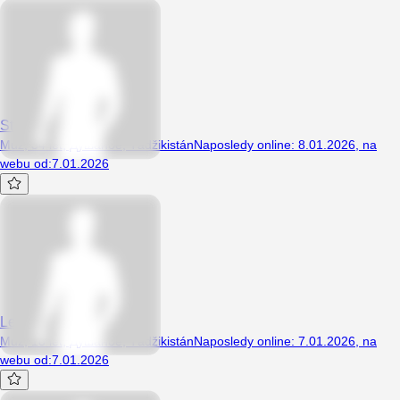
Stiven67
Muž, 34 let, Душанбе, Tádžikistán
Naposledy online
:
8.01.2026
,
na
webu od
:
7.01.2026
Leolx
Muž, 18 let, Душанбе, Tádžikistán
Naposledy online
:
7.01.2026
,
na
webu od
:
7.01.2026