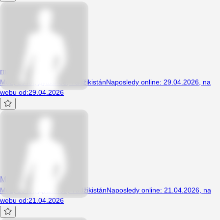
magajan
Muž, 20 let, душанбе, Tádžikistán
Naposledy online
:
29.04.2026
,
na
webu od
:
29.04.2026
Mark3322
Muž, 18 let, Душанбе, Tádžikistán
Naposledy online
:
21.04.2026
,
na
webu od
:
21.04.2026