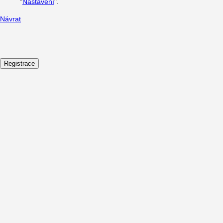
"
Nastavení
".
Návrat
Registrace