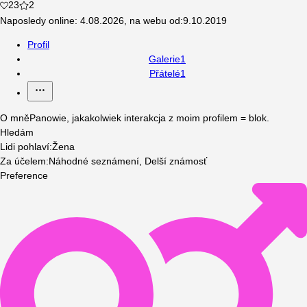
23
2
Naposledy online
:
4.08.2026
,
na webu od
:
9.10.2019
Profil
Galerie
1
Přátelé
1
O mně
Panowie, jakakolwiek interakcja z moim profilem = blok.
Hledám
Lidi pohlaví
:
Žena
Za účelem
:
Náhodné seznámení, Delší známosť
Preference