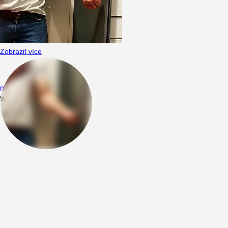
Zobrazit více
n0thing1
9.10.2019
15:23