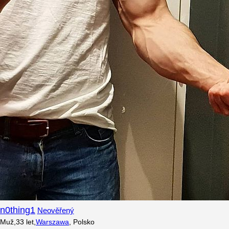
n0thing1
Neověřený
Muž
,
33
let
,
Warszawa
,
Polsko